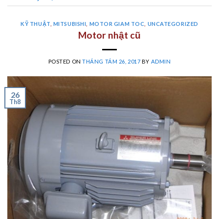
KỸ THUẬT
,
MITSUBISHI
,
MOTOR GIAM TOC
,
UNCATEGORIZED
Motor nhật cũ
POSTED ON
THÁNG TÁM 26, 2017
BY
ADMIN
26
Th8