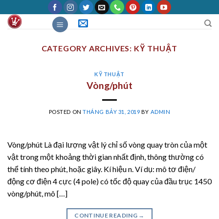
Skip
to
content
CATEGORY ARCHIVES:
KỸ THUẬT
KỸ THUẬT
Vòng/phút
POSTED ON
THÁNG BẢY 31, 2019
BY
ADMIN
Vòng/phút Là đại lượng vật lý chỉ số vòng quay tròn của một
vật trong một khoảng thời gian nhất định, thông thường có
thể tính theo phút, hoặc giây. Kí hiệu n. Ví dụ: mô tơ điện/
động cơ điện 4 cực (4 pole) có tốc độ quay của đầu trục 1450
vòng/phút, mô […]
CONTINUE READING
→