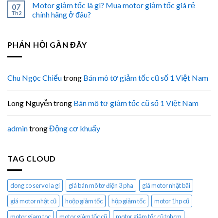
Motor giảm tốc là gì? Mua motor giảm tốc giá rẻ
07
Th2
chính hãng ở đâu?
PHẢN HỒI GẦN ĐÂY
Chu Ngọc Chiểu
trong
Bán mô tơ giảm tốc cũ số 1 Việt Nam
Long Nguyễn
trong
Bán mô tơ giảm tốc cũ số 1 Việt Nam
admin
trong
Động cơ khuấy
TAG CLOUD
dong co servo la gi
giá bán mô tơ điện 3 pha
giá motor nhật bãi
giá motor nhật cũ
hoộp giảm tốc
hộp giảm tốc
motor 1hp cũ
motor giam toc
motor giảm tốc cũ
motor giảm tốc cũ tphcm