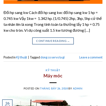
Đổi hp sang kw Cách đổi hp sang kw: đổi hp sang kw 1 hp =
0.745 kw Vậy 1kw = 1.342 hp. (1/0.745) 2hp, 3hp, 5hp cứ thế
ta nhân lên là xong Trong tính toán ta thường lấy 1 hp = 0.75
kw cho tròn. Ví dụ công suất 1.5 kw tương đương […]
CONTINUE READING
→
Posted in
Kỹ thuật
|
Tagged
dong co servo la gi
Leave a comment
KỸ THUẬT
Máy móc
POSTED ON
THÁNG BẢY 26, 2018
BY
ADMIN
26