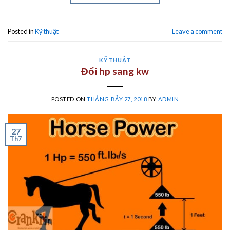
Posted in
Kỹ thuật
Leave a comment
KỸ THUẬT
Đổi hp sang kw
POSTED ON
THÁNG BẢY 27, 2018
BY
ADMIN
27
Th7