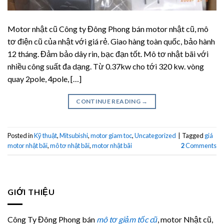
Motor nhật cũ Công ty Đông Phong bán motor nhật cũ, mô
tơ điện cũ của nhật với giá rẻ. Giao hàng toàn quốc, bảo hành
12 tháng. Đảm bảo dây rin, bạc đạn tốt. Mô tơ nhật bãi với
nhiều công suất đa dạng. Từ 0.37kw cho tới 320 kw. vòng
quay 2pole, 4pole, […]
CONTINUE READING
→
Posted in
Kỹ thuật
,
Mitsubishi
,
motor giam toc
,
Uncategorized
|
Tagged
giá
motor nhật bãi
,
mô tơ nhật bãi
,
motor nhật bãi
2
Comments
GIỚI THIỆU
Công Ty Đông Phong bán
mô tơ giảm tốc cũ
, motor Nhật cũ,