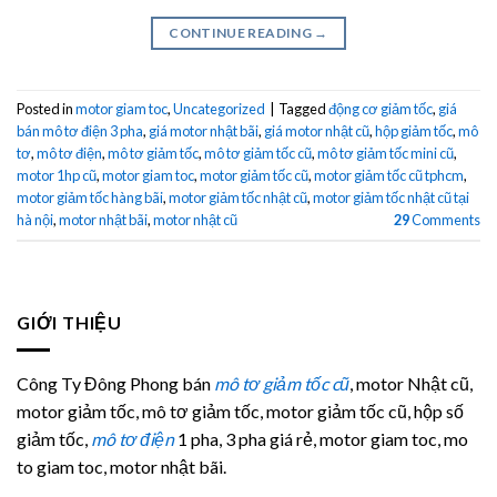
CONTINUE READING
→
Posted in
motor giam toc
,
Uncategorized
|
Tagged
động cơ giảm tốc
,
giá
bán mô tơ điện 3 pha
,
giá motor nhật bãi
,
giá motor nhật cũ
,
hộp giảm tốc
,
mô
tơ
,
mô tơ điện
,
mô tơ giảm tốc
,
mô tơ giảm tốc cũ
,
mô tơ giảm tốc mini cũ
,
motor 1hp cũ
,
motor giam toc
,
motor giảm tốc cũ
,
motor giảm tốc cũ tphcm
,
motor giảm tốc hàng bãi
,
motor giảm tốc nhật cũ
,
motor giảm tốc nhật cũ tại
hà nội
,
motor nhật bãi
,
motor nhật cũ
29
Comments
GIỚI THIỆU
Công Ty Đông Phong bán
mô tơ giảm tốc cũ
, motor Nhật cũ,
motor giảm tốc, mô tơ giảm tốc, motor giảm tốc cũ, hộp số
giảm tốc,
mô tơ điện
1 pha, 3 pha giá rẻ, motor giam toc, mo
to giam toc, motor nhật bãi.