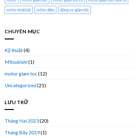
mô tơ
mô tơ giảm tốc
mô tơ giảm tốc cũ
mô tơ giảm tốc mini cũ
mô tơ nhật bãi
mô tơ điện
động cơ giảm tốc
CHUYÊN MỤC
Kỹ thuật
(4)
Mitsubishi
(1)
motor giam toc
(12)
Uncategorized
(21)
LƯU TRỮ
Tháng Hai 2023
(20)
Tháng Bảy 2019
(1)