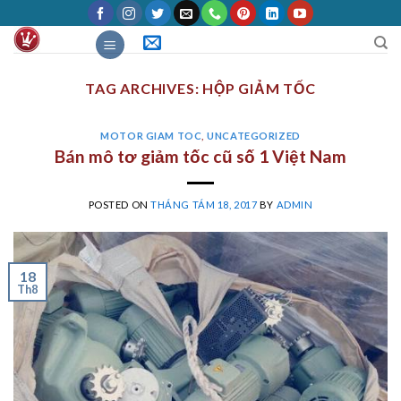
Skip
to
content
TAG ARCHIVES:
HỘP GIẢM TỐC
MOTOR GIAM TOC
,
UNCATEGORIZED
Bán mô tơ giảm tốc cũ số 1 Việt Nam
POSTED ON
THÁNG TÁM 18, 2017
BY
ADMIN
18
Th8