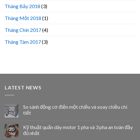
Tháng Bảy 2018
(3)
Tháng Một 2018
(1)
Tháng Chín 2017
(4)
Tháng Tám 2017
(3)
LATEST NEWS
So sánh động cơ điện một chiều và xoay chiều chi
20
tiết
Th2
Kỹ thuật quấn dây motor 1 pha và 3 pha an toàn đầy
20
đủ nhất
Th2