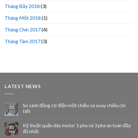
Tháng Bảy 2018
(3)
Tháng Một 2018
(1)
Tháng Chín 2017
(4)
Tháng Tám 2017
(3)
LATEST NEWS
So sánh động cơ điện một chiều và xoay chiều chi
20
tiết
Th2
Kỹ thuật quấn dây motor 1 pha và 3 pha an toàn đầy
20
đủ nhất
Th2