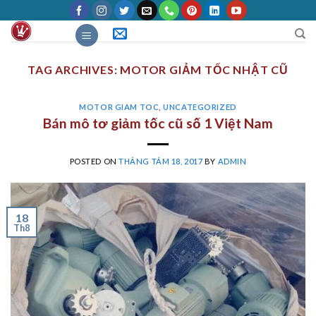
Skip
to
content
TAG ARCHIVES:
MOTOR GIẢM TỐC NHẬT CŨ
MOTOR GIAM TOC
,
UNCATEGORIZED
Bán mô tơ giảm tốc cũ số 1 Việt Nam
POSTED ON
THÁNG TÁM 18, 2017
BY
ADMIN
18
Th8