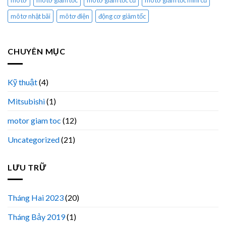
mô tơ
mô tơ giảm tốc
mô tơ giảm tốc cũ
mô tơ giảm tốc mini cũ
mô tơ nhật bãi
mô tơ điện
động cơ giảm tốc
CHUYÊN MỤC
Kỹ thuật
(4)
Mitsubishi
(1)
motor giam toc
(12)
Uncategorized
(21)
LƯU TRỮ
Tháng Hai 2023
(20)
Tháng Bảy 2019
(1)