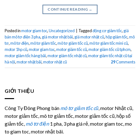
CONTINUE READING
→
Posted in
motor giam toc
,
Uncategorized
|
Tagged
động cơ giảm tốc
,
giá
bán mô tơ điện 3 pha
,
giá motor nhật bãi
,
giá motor nhật cũ
,
hộp giảm tốc
,
mô
tơ
,
mô tơ điện
,
mô tơ giảm tốc
,
mô tơ giảm tốc cũ
,
mô tơ giảm tốc mini cũ
,
motor 1hp cũ
,
motor giam toc
,
motor giảm tốc cũ
,
motor giảm tốc cũ tphcm
,
motor giảm tốc hàng bãi
,
motor giảm tốc nhật cũ
,
motor giảm tốc nhật cũ tại
hà nội
,
motor nhật bãi
,
motor nhật cũ
29
Comments
GIỚI THIỆU
Công Ty Đông Phong bán
mô tơ giảm tốc cũ
, motor Nhật cũ,
motor giảm tốc, mô tơ giảm tốc, motor giảm tốc cũ, hộp số
giảm tốc,
mô tơ điện
1 pha, 3 pha giá rẻ, motor giam toc, mo
to giam toc, motor nhật bãi.