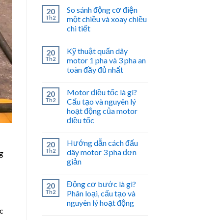
So sánh động cơ điện
20
Th2
một chiều và xoay chiều
chi tiết
Kỹ thuật quấn dây
20
Th2
motor 1 pha và 3 pha an
toàn đầy đủ nhất
Motor điều tốc là gì?
20
Th2
Cấu tạo và nguyên lý
hoạt động của motor
điều tốc
Hướng dẫn cách đấu
20
Th2
dây motor 3 pha đơn
g
giản
Động cơ bước là gì?
20
Th2
Phân loại, cấu tạo và
nguyên lý hoạt động
c