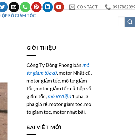
CONTACT
0917882099
HỘP SỐ GIẢM TỐC
Tìm
kiếm:
GIỚI THIỆU
Công Ty Đông Phong bán
mô
tơ giảm tốc cũ
, motor Nhật cũ,
motor giảm tốc, mô tơ giảm
tốc, motor giảm tốc cũ, hộp số
giảm tốc,
mô tơ điện
1 pha, 3
pha giá rẻ, motor giam toc, mo
to giam toc, motor nhật bãi.
BÀI VIẾT MỚI