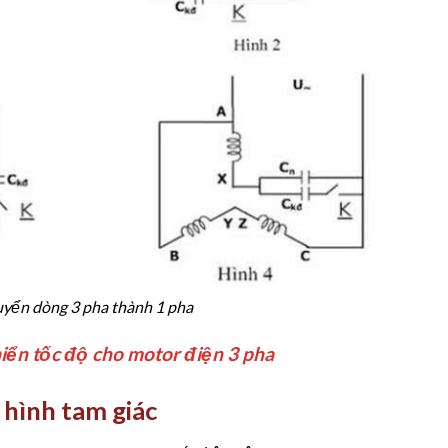
yển dòng 3 pha thành 1 pha
iển tốc độ cho motor điện 3 pha
 hình tam giác