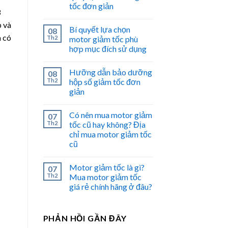
tốc đơn giản
3
p và
Bí quyết lựa chọn
08
à có
Th2
motor giảm tốc phù
hợp mục đích sử dụng
Hưỡng dẫn bảo dưỡng
08
Th2
hộp số giảm tốc đơn
giản
Có nên mua motor giảm
07
Th2
tốc cũ hay không? Địa
chỉ mua motor giảm tốc
cũ
Motor giảm tốc là gì?
07
Th2
Mua motor giảm tốc
giá rẻ chính hãng ở đâu?
PHẢN HỒI GẦN ĐÂY