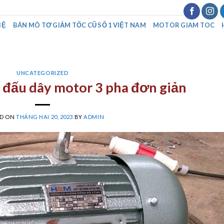
HỆ
BÁN MÔ TƠ GIẢM TỐC CŨ SỐ 1 VIỆT NAM
MOTOR GIAM TOC
UNCATEGORIZED
đấu dây motor 3 pha đơn giản
ED ON
THÁNG HAI 20, 2023
BY
ADMIN