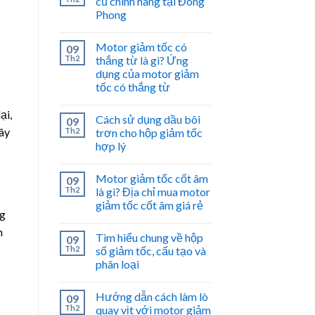
cũ chính hãng tại Đông
Phong
Motor giảm tốc có
09
Th2
thắng từ là gì? Ứng
dụng của motor giảm
tốc có thắng từ
ại,
Cách sử dụng dầu bôi
09
dây
Th2
trơn cho hộp giảm tốc
hợp lý
Motor giảm tốc cốt âm
09
Th2
là gì? Địa chỉ mua motor
giảm tốc cốt âm giá rẻ
ng
n
Tìm hiểu chung về hộp
09
Th2
số giảm tốc, cấu tạo và
phân loại
Hướng dẫn cách làm lò
09
Th2
quay vịt với motor giảm