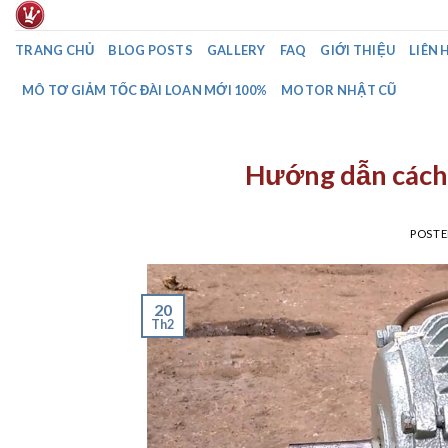
Skip
to
TRANG CHỦ
BLOG POSTS
GALLERY
FAQ
GIỚI THIỆU
LIÊN 
content
MÔ TƠ GIẢM TỐC ĐÀI LOAN MỚI 100%
MOTOR NHẬT CŨ
Hướng dẫn cách 
POST
20
Th2