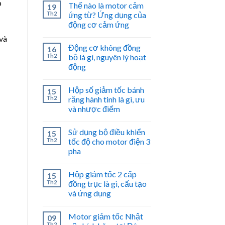
p
Thế nào là motor cảm
19
Th2
ứng từ? Ứng dụng của
động cơ cảm ứng
và
Động cơ không đồng
16
Th2
bộ là gì, nguyên lý hoạt
động
Hộp số giảm tốc bánh
15
Th2
răng hành tinh là gì, ưu
và nhược điểm
Sử dụng bộ điều khiển
15
Th2
tốc độ cho motor điện 3
pha
Hộp giảm tốc 2 cấp
15
Th2
đồng trục là gì, cấu tạo
và ứng dụng
Motor giảm tốc Nhật
09
Th2