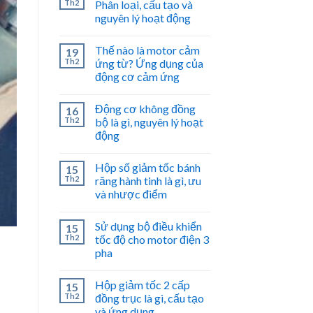
Th2
Phân loại, cấu tạo và
nguyên lý hoạt động
Thế nào là motor cảm
19
Th2
ứng từ? Ứng dụng của
động cơ cảm ứng
Động cơ không đồng
16
Th2
bộ là gì, nguyên lý hoạt
động
Hộp số giảm tốc bánh
15
Th2
răng hành tinh là gì, ưu
và nhược điểm
Sử dụng bộ điều khiển
15
Th2
tốc độ cho motor điện 3
pha
Hộp giảm tốc 2 cấp
15
Th2
đồng trục là gì, cấu tạo
và ứng dụng