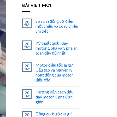
BÀI VIẾT MỚI
So sánh động cơ điện
20
Th2
một chiều và xoay chiều
chi tiết
Kỹ thuật quấn dây
20
Th2
motor 1 pha và 3 pha an
toàn đầy đủ nhất
Motor điều tốc là gì?
20
Th2
Cấu tạo và nguyên lý
hoạt động của motor
điều tốc
Hướng dẫn cách đấu
20
Th2
dây motor 3 pha đơn
giản
Động cơ bước là gì?
20