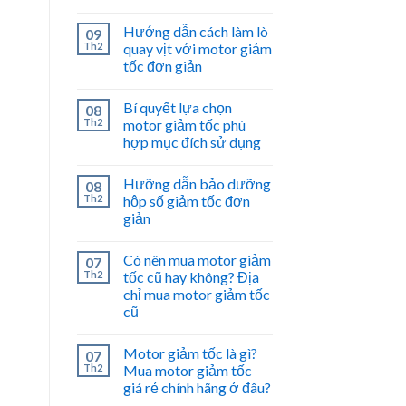
Hướng dẫn cách làm lò
09
Th2
quay vịt với motor giảm
tốc đơn giản
Bí quyết lựa chọn
08
Th2
motor giảm tốc phù
hợp mục đích sử dụng
Hưỡng dẫn bảo dưỡng
08
Th2
hộp số giảm tốc đơn
giản
Có nên mua motor giảm
07
Th2
tốc cũ hay không? Địa
chỉ mua motor giảm tốc
cũ
Motor giảm tốc là gì?
07
Th2
Mua motor giảm tốc
giá rẻ chính hãng ở đâu?