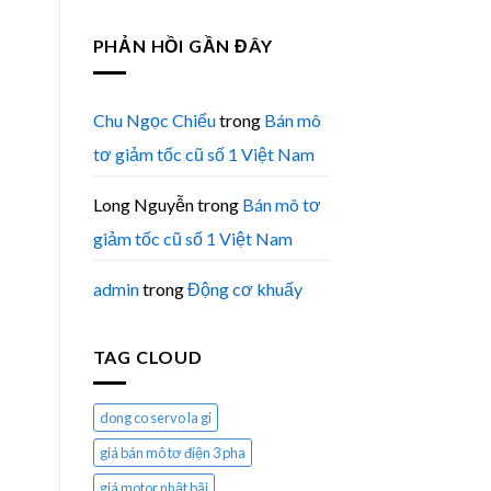
PHẢN HỒI GẦN ĐÂY
Chu Ngọc Chiểu
trong
Bán mô
tơ giảm tốc cũ số 1 Việt Nam
Long Nguyễn
trong
Bán mô tơ
giảm tốc cũ số 1 Việt Nam
admin
trong
Động cơ khuấy
TAG CLOUD
dong co servo la gi
giá bán mô tơ điện 3 pha
giá motor nhật bãi