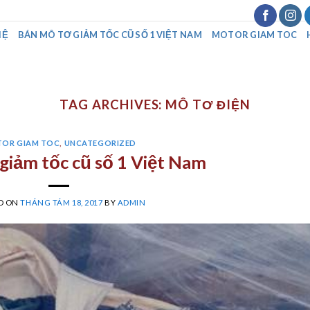
HỆ
BÁN MÔ TƠ GIẢM TỐC CŨ SỐ 1 VIỆT NAM
MOTOR GIAM TOC
TAG ARCHIVES:
MÔ TƠ ĐIỆN
OR GIAM TOC
,
UNCATEGORIZED
giảm tốc cũ số 1 Việt Nam
D ON
THÁNG TÁM 18, 2017
BY
ADMIN