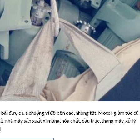
bãi được ưa chuộng vì độ bền cao, nhông tốt. Motor giảm tốc cũ
, nhà máy sản xuất xi măng, hóa chất, cầu trục, thang máy, xử lý
]