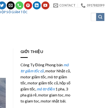
CONTACT
0917882099
HỘP SỐ GIẢM TỐC
Tìm
kiếm:
GIỚI THIỆU
Công Ty Đông Phong bán
mô
tơ giảm tốc cũ
, motor Nhật cũ,
motor giảm tốc, mô tơ giảm
tốc, motor giảm tốc cũ, hộp số
giảm tốc,
mô tơ điện
1 pha, 3
pha giá rẻ, motor giam toc, mo
to giam toc, motor nhật bãi.