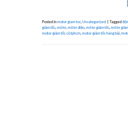
Posted in
motor giam toc
,
Uncategorized
|
Tagged
độn
giảm tốc
,
mô tơ
,
mô tơ điện
,
mô tơ giảm tốc
,
mô tơ giảm
motor giảm tốc cũ tphcm
,
motor giảm tốc hàng bãi
,
moto