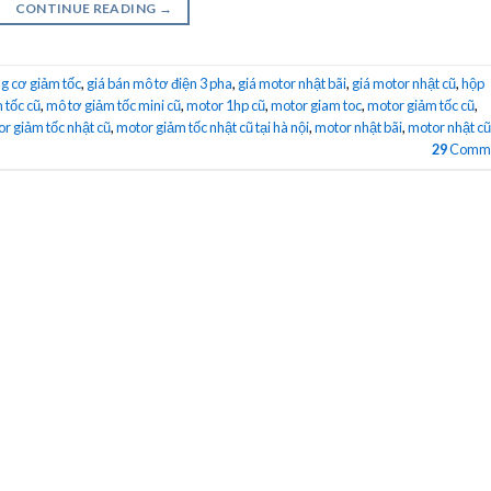
CONTINUE READING
→
g cơ giảm tốc
,
giá bán mô tơ điện 3 pha
,
giá motor nhật bãi
,
giá motor nhật cũ
,
hộp
 tốc cũ
,
mô tơ giảm tốc mini cũ
,
motor 1hp cũ
,
motor giam toc
,
motor giảm tốc cũ
,
r giảm tốc nhật cũ
,
motor giảm tốc nhật cũ tại hà nội
,
motor nhật bãi
,
motor nhật cũ
29
Comme