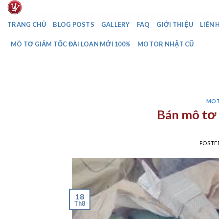
Skip
to
TRANG CHỦ
BLOG POSTS
GALLERY
FAQ
GIỚI THIỆU
LIÊN 
content
MÔ TƠ GIẢM TỐC ĐÀI LOAN MỚI 100%
MOTOR NHẬT CŨ
MOT
Bán mô tơ 
POSTE
18
Th8