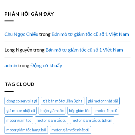
PHẢN HỒI GẦN ĐÂY
Chu Ngọc Chiểu
trong
Bán mô tơ giảm tốc cũ số 1 Việt Nam
Long Nguyễn
trong
Bán mô tơ giảm tốc cũ số 1 Việt Nam
admin
trong
Động cơ khuấy
TAG CLOUD
dong co servo la gi
giá bán mô tơ điện 3 pha
giá motor nhật bãi
giá motor nhật cũ
hoộp giảm tốc
hộp giảm tốc
motor 1hp cũ
motor giam toc
motor giảm tốc cũ
motor giảm tốc cũ tphcm
motor giảm tốc hàng bãi
motor giảm tốc nhật cũ