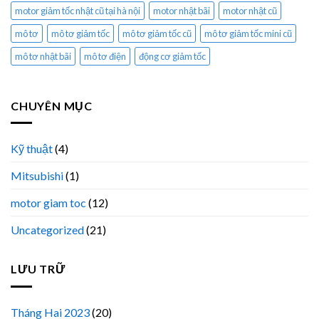
motor giảm tốc nhật cũ tại hà nội
motor nhật bãi
motor nhật cũ
mô tơ
mô tơ giảm tốc
mô tơ giảm tốc cũ
mô tơ giảm tốc mini cũ
mô tơ nhật bãi
mô tơ điện
động cơ giảm tốc
CHUYÊN MỤC
Kỹ thuật
(4)
Mitsubishi
(1)
motor giam toc
(12)
Uncategorized
(21)
LƯU TRỮ
Tháng Hai 2023
(20)