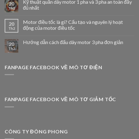
Kỹ thuật quấn dây motor 1 pha và 3 pha an toàn đầy
20
đủ nhất
Th2
Motor điều tốc là gì? Cấu tạo và nguyên lý hoạt
20
động của motor điều tốc
Th2
Hướng dẫn cách đấu dây motor 3 pha đơn giản
20
Th2
FANPAGE FACEBOOK VỀ MÔ TƠ ĐIỆN
FANPAGE FACEBOOK VỀ MÔ TƠ GIẢM TỐC
CÔNG TY ĐÔNG PHONG