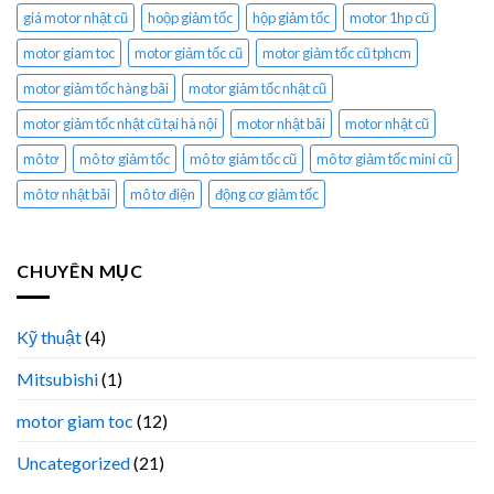
giá motor nhật cũ
hoộp giảm tốc
hộp giảm tốc
motor 1hp cũ
motor giam toc
motor giảm tốc cũ
motor giảm tốc cũ tphcm
motor giảm tốc hàng bãi
motor giảm tốc nhật cũ
motor giảm tốc nhật cũ tại hà nội
motor nhật bãi
motor nhật cũ
mô tơ
mô tơ giảm tốc
mô tơ giảm tốc cũ
mô tơ giảm tốc mini cũ
mô tơ nhật bãi
mô tơ điện
động cơ giảm tốc
CHUYÊN MỤC
Kỹ thuật
(4)
Mitsubishi
(1)
motor giam toc
(12)
Uncategorized
(21)