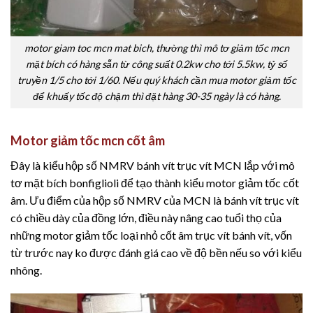
motor giam toc mcn mat bich, thường thì mô tơ giảm tốc mcn
mặt bích có hàng sẵn từ công suất 0.2kw cho tới 5.5kw, tỷ số
truyền 1/5 cho tới 1/60. Nếu quý khách cần mua motor giảm tốc
để khuấy tốc độ chậm thì đặt hàng 30-35 ngày là có hàng.
Motor giảm tốc mcn cốt âm
Đây là kiểu hộp số NMRV bánh vít trục vít MCN lắp với mô
tơ mặt bích bonfiglioli để tạo thành kiểu motor giảm tốc cốt
âm. Ưu điểm của hộp số NMRV của MCN là bánh vít trục vít
có chiều dày của đồng lớn, điều này nâng cao tuổi thọ của
những motor giảm tốc loại nhỏ cốt âm trục vít bánh vít, vốn
từ trước nay ko được đánh giá cao về độ bền nếu so với kiểu
nhông.