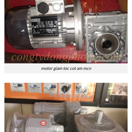
motor giam toc cot am mcn