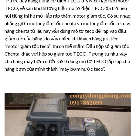
Trước đây hãng động cơ điện TECO ở VN chỉ lắp ráp motor
TECO, về sau khi thương hiệu mô tơ điện TECO đã trở nên
nổi tiếng thì họ mới lắp ráp thêm motor giảm tốc. Có sự nhập
nhằng giữa motor giảm tốc chenta và motor giảm tốc teco vì,
hãng chenta từ lâu nay vẫn dùng mô tơ teco để ráp vào đầu
giảm tốc của hãng, do vậy nhiều khi khách hàng gọi tên:
“motor giảm tốc teco” thì có thể nhầm. Đầu hộp số giảm tốc
Chenta khác với hộp số giảm tốc TECO. Tương tự như vậy
cho hãng máy bơm nước GSD dùng mô tơ TECO lắp ráp cho
hãng bơm của mình thành “máy bơm nước teco”.