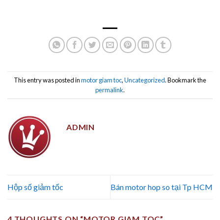
This entry was posted in
motor giam toc
,
Uncategorized
. Bookmark the
permalink
.
ADMIN
Hộp số giảm tốc
Bán motor hop so tại Tp HCM
4 THOUGHTS ON “
MOTOR GIAM TOC
”