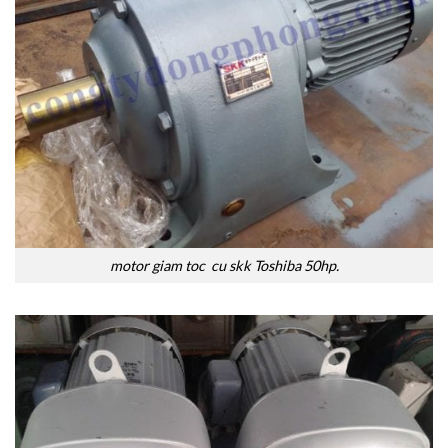
motor giam toc cu skk Toshiba 50hp.