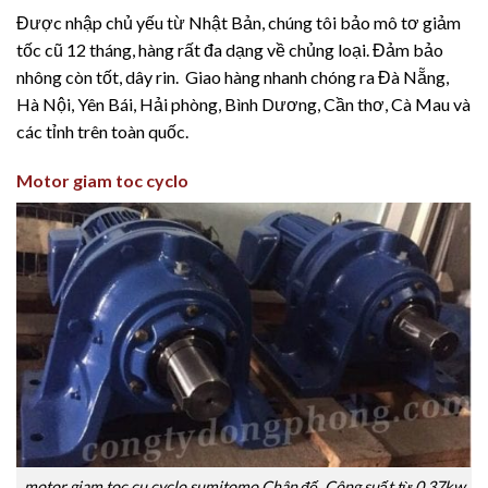
Được nhập chủ yếu từ Nhật Bản, chúng tôi bảo mô tơ giảm
tốc cũ 12 tháng, hàng rất đa dạng về chủng loại. Đảm bảo
nhông còn tốt, dây rin. Giao hàng nhanh chóng ra Đà Nẵng,
Hà Nội, Yên Bái, Hải phòng, Bình Dương, Cần thơ, Cà Mau và
các tỉnh trên toàn quốc.
Motor giam toc cyclo
motor giam toc cu cyclo sumitomo Chân đế. Công suất từ 0.37kw