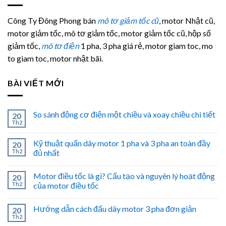
Công Ty Đông Phong bán
mô tơ giảm tốc cũ
, motor Nhật cũ,
motor giảm tốc, mô tơ giảm tốc, motor giảm tốc cũ, hộp số
giảm tốc,
mô tơ điện
1 pha, 3 pha giá rẻ, motor giam toc, mo
to giam toc, motor nhật bãi.
BÀI VIẾT MỚI
So sánh động cơ điện một chiều và xoay chiều chi tiết
20
Th2
Kỹ thuật quấn dây motor 1 pha và 3 pha an toàn đầy
20
Th2
đủ nhất
Motor điều tốc là gì? Cấu tạo và nguyên lý hoạt động
20
Th2
của motor điều tốc
Hướng dẫn cách đấu dây motor 3 pha đơn giản
20
Th2