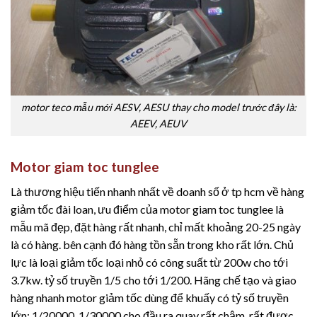
motor teco mẫu mới AESV, AESU thay cho model trước đây là:
AEEV, AEUV
Motor giam toc tunglee
Là thương hiệu tiến nhanh nhất về doanh số ở tp hcm về hàng
giảm tốc đài loan, ưu điểm của motor giam toc tunglee là
mẫu mã đẹp, đặt hàng rất nhanh, chỉ mất khoảng 20-25 ngày
là có hàng. bên cạnh đó hàng tồn sẵn trong kho rất lớn. Chủ
lực là loại giảm tốc loại nhỏ có công suất từ 200w cho tới
3.7kw. tỷ số truyền 1/5 cho tới 1/200. Hãng chế tạo và giao
hàng nhanh motor giảm tốc dùng để khuấy có tỷ số truyền
lớn: 1/20000, 1/30000 cho đầu ra quay rất chậm, rất được