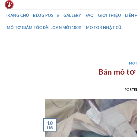
Skip
to
TRANG CHỦ
BLOG POSTS
GALLERY
FAQ
GIỚI THIỆU
LIÊN 
content
MÔ TƠ GIẢM TỐC ĐÀI LOAN MỚI 100%
MOTOR NHẬT CŨ
MOT
Bán mô tơ 
POSTE
18
Th8