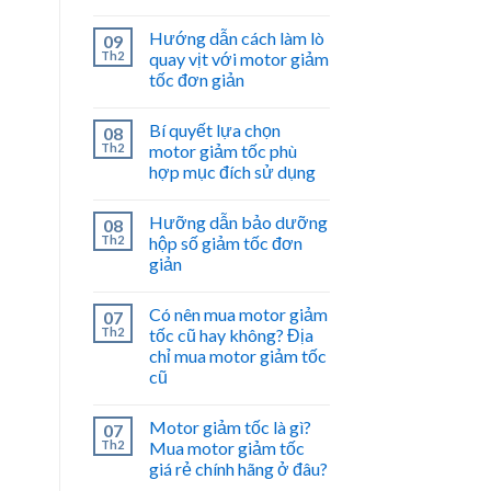
Hướng dẫn cách làm lò
09
Th2
quay vịt với motor giảm
tốc đơn giản
Bí quyết lựa chọn
08
Th2
motor giảm tốc phù
hợp mục đích sử dụng
Hưỡng dẫn bảo dưỡng
08
Th2
hộp số giảm tốc đơn
giản
Có nên mua motor giảm
07
Th2
tốc cũ hay không? Địa
chỉ mua motor giảm tốc
cũ
Motor giảm tốc là gì?
07
Th2
Mua motor giảm tốc
giá rẻ chính hãng ở đâu?