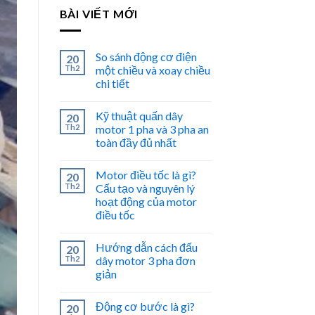
BÀI VIẾT MỚI
So sánh động cơ điện
20
Th2
một chiều và xoay chiều
chi tiết
Kỹ thuật quấn dây
20
Th2
motor 1 pha và 3 pha an
toàn đầy đủ nhất
Motor điều tốc là gì?
20
Th2
Cấu tạo và nguyên lý
hoạt động của motor
điều tốc
Hướng dẫn cách đấu
20
Th2
dây motor 3 pha đơn
giản
Động cơ bước là gì?
20