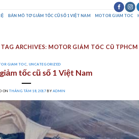
HỆ
BÁN MÔ TƠ GIẢM TỐC CŨ SỐ 1 VIỆT NAM
MOTOR GIAM TOC
TAG ARCHIVES:
MOTOR GIẢM TỐC CŨ TPHCM
OR GIAM TOC
,
UNCATEGORIZED
giảm tốc cũ số 1 Việt Nam
D ON
THÁNG TÁM 18, 2017
BY
ADMIN