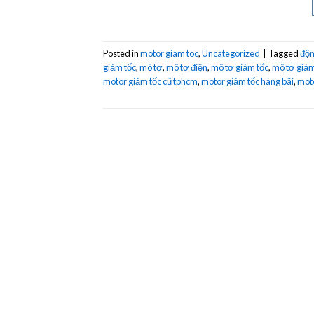
Posted in
motor giam toc
,
Uncategorized
|
Tagged
độn
giảm tốc
,
mô tơ
,
mô tơ điện
,
mô tơ giảm tốc
,
mô tơ giảm
motor giảm tốc cũ tphcm
,
motor giảm tốc hàng bãi
,
moto