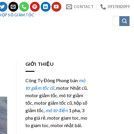
CONTACT
0917882099
HỘP SỐ GIẢM TỐC
Tìm
kiếm:
GIỚI THIỆU
Công Ty Đông Phong bán
mô
tơ giảm tốc cũ
, motor Nhật cũ,
motor giảm tốc, mô tơ giảm
tốc, motor giảm tốc cũ, hộp số
giảm tốc,
mô tơ điện
1 pha, 3
pha giá rẻ, motor giam toc, mo
to giam toc, motor nhật bãi.