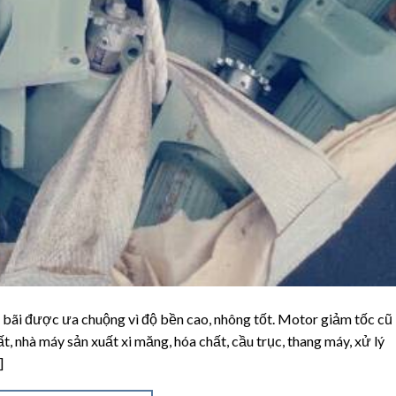
bãi được ưa chuộng vì độ bền cao, nhông tốt. Motor giảm tốc cũ
, nhà máy sản xuất xi măng, hóa chất, cầu trục, thang máy, xử lý
]