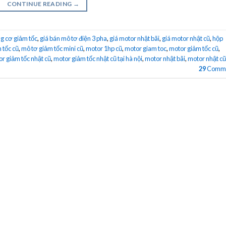
CONTINUE READING
→
g cơ giảm tốc
,
giá bán mô tơ điện 3 pha
,
giá motor nhật bãi
,
giá motor nhật cũ
,
hộp
 tốc cũ
,
mô tơ giảm tốc mini cũ
,
motor 1hp cũ
,
motor giam toc
,
motor giảm tốc cũ
,
r giảm tốc nhật cũ
,
motor giảm tốc nhật cũ tại hà nội
,
motor nhật bãi
,
motor nhật cũ
29
Comme