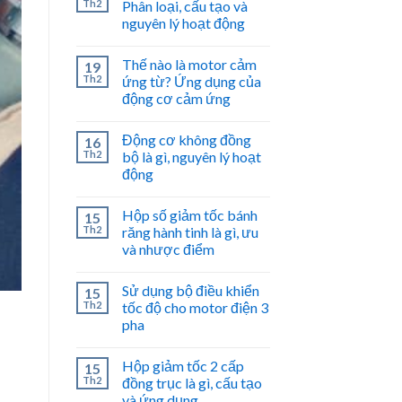
Th2
Phân loại, cấu tạo và
nguyên lý hoạt động
Thế nào là motor cảm
19
Th2
ứng từ? Ứng dụng của
động cơ cảm ứng
Động cơ không đồng
16
Th2
bộ là gì, nguyên lý hoạt
động
Hộp số giảm tốc bánh
15
Th2
răng hành tinh là gì, ưu
và nhược điểm
Sử dụng bộ điều khiển
15
Th2
tốc độ cho motor điện 3
pha
Hộp giảm tốc 2 cấp
15
Th2
đồng trục là gì, cấu tạo
và ứng dụng