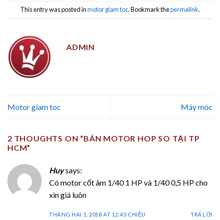
This entry was posted in
motor giam toc
. Bookmark the
permalink
.
ADMIN
Motor giam toc
Máy móc
2 THOUGHTS ON “
BÁN MOTOR HOP SO TẠI TP
HCM
”
Huy
says:
Có motor cốt âm 1/40 1 HP và 1/40 0,5 HP cho
xin giá luôn
THÁNG HAI 1, 2018 AT 12:43 CHIỀU
TRẢ LỜI