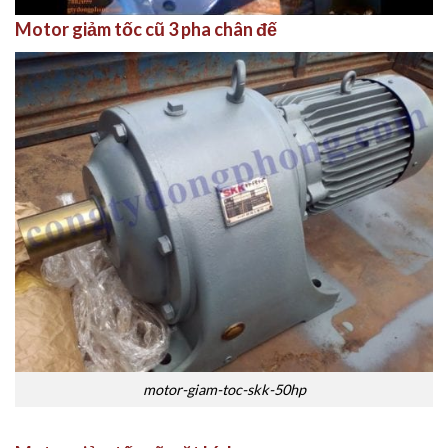
Motor giảm tốc cũ 3 pha chân đế
motor-giam-toc-skk-50hp