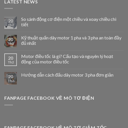
LATEST NEWS
So sánh động cơ điện một chiều và xoay chiều chi
20
tiết
Th2
Kỹ thuật quấn dây motor 1 pha và 3 pha an toàn đầy
20
đủ nhất
Th2
Motor điều tốc là gì? Cấu tạo và nguyên lý hoạt
20
động của motor điều tốc
Th2
Hướng dẫn cách đấu dây motor 3 pha đơn giản
20
Th2
FANPAGE FACEBOOK VỀ MÔ TƠ ĐIỆN
FANPAGE FACEBOOK VỀ MÔ TƠ GIẢM TỐC