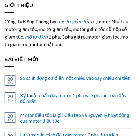
GIỚI THIỆU
Công Ty Đông Phong bán
mô tơ giảm tốc cũ
, motor Nhật cũ,
motor giảm tốc, mô tơ giảm tốc, motor giảm tốc cũ, hộp số
giảm tốc,
mô tơ điện
1 pha, 3 pha giá rẻ, motor giam toc, mo
to giam toc, motor nhật bãi.
BÀI VIẾT MỚI
So sánh động cơ điện một chiều và xoay chiều chi tiết
20
Th2
Kỹ thuật quấn dây motor 1 pha và 3 pha an toàn đầy
20
Th2
đủ nhất
Motor điều tốc là gì? Cấu tạo và nguyên lý hoạt động
20
Th2
của motor điều tốc
Hướng dẫn cách đấu dây motor 3 pha đơn giản
20