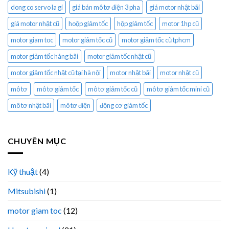
dong co servo la gi
giá bán mô tơ điện 3 pha
giá motor nhật bãi
giá motor nhật cũ
hoộp giảm tốc
hộp giảm tốc
motor 1hp cũ
motor giam toc
motor giảm tốc cũ
motor giảm tốc cũ tphcm
motor giảm tốc hàng bãi
motor giảm tốc nhật cũ
motor giảm tốc nhật cũ tại hà nội
motor nhật bãi
motor nhật cũ
mô tơ
mô tơ giảm tốc
mô tơ giảm tốc cũ
mô tơ giảm tốc mini cũ
mô tơ nhật bãi
mô tơ điện
động cơ giảm tốc
CHUYÊN MỤC
Kỹ thuật
(4)
Mitsubishi
(1)
motor giam toc
(12)