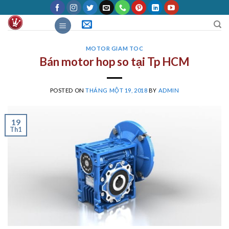
Skip
to
content
MOTOR GIAM TOC
Bán motor hop so tại Tp HCM
POSTED ON
THÁNG MỘT 19, 2018
BY
ADMIN
19
Th1