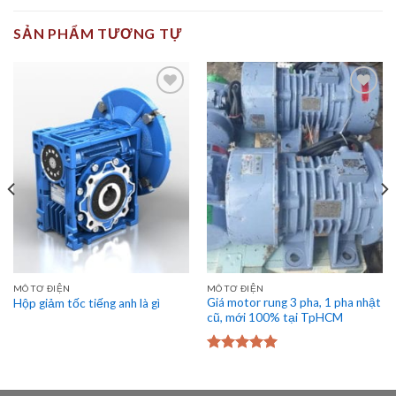
SẢN PHẨM TƯƠNG TỰ
Add to
Add to
Wishlist
Wishlist
MÔ TƠ ĐIỆN
MÔ TƠ ĐIỆN
Giá motor rung 3 pha, 1 pha nhật
Hộp giảm tốc tiếng anh là gì
cũ, mới 100% tại TpHCM
Được xếp
hạng
5.00
5
sao