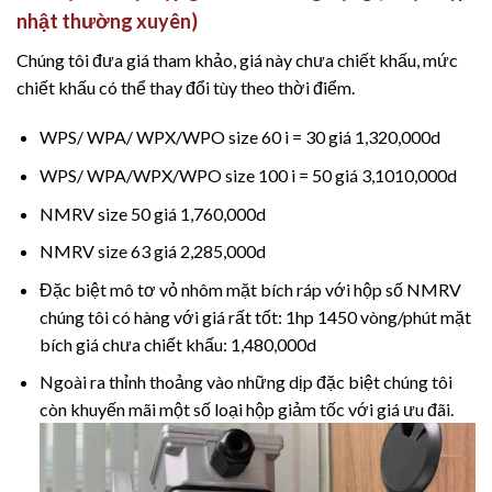
nhật thường xuyên
)
Chúng tôi đưa giá tham khảo, giá này chưa chiết khấu, mức
chiết khấu có thể thay đổi tùy theo thời điểm.
WPS/ WPA/ WPX/WPO size 60 i = 30 giá 1,320,000d
WPS/ WPA/WPX/WPO size 100 i = 50 giá 3,1010,000d
NMRV size 50 giá 1,760,000d
NMRV size 63 giá 2,285,000d
Đặc biệt mô tơ vỏ nhôm mặt bích ráp với hộp số NMRV
chúng tôi có hàng với giá rất tốt: 1hp 1450 vòng/phút mặt
bích giá chưa chiết khấu: 1,480,000d
Ngoài ra thỉnh thoảng vào những dịp đặc biệt chúng tôi
còn khuyến mãi một số loại hộp giảm tốc với giá ưu đãi.