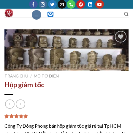
Skip
to
content
Add to
Wishlist
TRANG CHỦ
/
MÔ TƠ ĐIỆN
Hộp giảm tốc
5.00
2
trên 5
Công Ty Đông Phong bán hộp giảm tốc giá rẻ tại TpHCM,
dựa trên
đánh giá