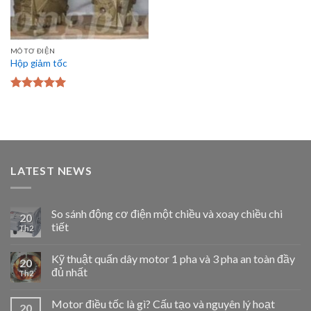
MÔ TƠ ĐIỆN
Hộp giảm tốc
Được xếp
hạng
5.00
5
sao
LATEST NEWS
So sánh động cơ điện một chiều và xoay chiều chi
20
tiết
Th2
Kỹ thuật quấn dây motor 1 pha và 3 pha an toàn đầy
20
đủ nhất
Th2
Motor điều tốc là gì? Cấu tạo và nguyên lý hoạt
20