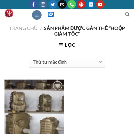
Skip
to
content
TRANG CHỦ
/
SẢN PHẨM ĐƯỢC GẮN THẺ “HOỘP
GIẢM TỐC”
LỌC
Add to
Wishlist