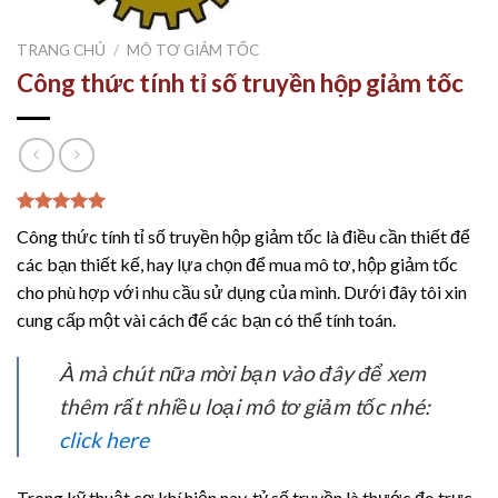
TRANG CHỦ
/
MÔ TƠ GIẢM TỐC
Công thức tính tỉ số truyền hộp giảm tốc
5.00
1
trên 5
Công thức tính tỉ số truyền hộp giảm tốc là điều cần thiết để
dựa trên
đánh giá
các bạn thiết kế, hay lựa chọn để mua mô tơ, hộp giảm tốc
cho phù hợp với nhu cầu sử dụng của mình. Dưới đây tôi xin
cung cấp một vài cách để các bạn có thể tính toán.
À mà chút nữa mời bạn vào đây để xem
thêm rất nhiều loại mô tơ giảm tốc nhé:
click here
Trong kỹ thuật cơ khí hiện nay, tỷ số truyền là thước đo trực