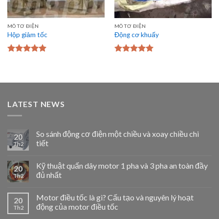
MÔ TƠ ĐIỆN
MÔ TƠ ĐIỆN
Hộp giảm tốc
Động cơ khuấy
Được xếp
Được xếp
hạng
5.00
5
hạng
5.00
5
sao
sao
LATEST NEWS
So sánh động cơ điện một chiều và xoay chiều chi
20
tiết
Th2
Kỹ thuật quấn dây motor 1 pha và 3 pha an toàn đầy
20
đủ nhất
Th2
Motor điều tốc là gì? Cấu tạo và nguyên lý hoạt
20
động của motor điều tốc
Th2