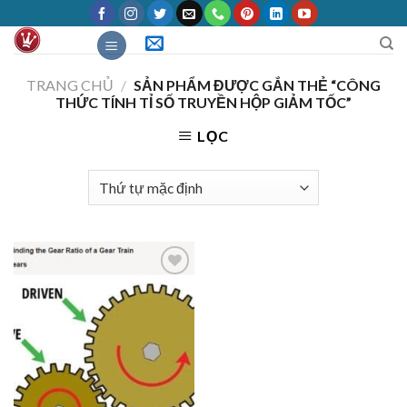
Skip
to
content
TRANG CHỦ
/
SẢN PHẨM ĐƯỢC GẮN THẺ “CÔNG
THỨC TÍNH TỈ SỐ TRUYỀN HỘP GIẢM TỐC”
LỌC
Add to
Wishlist