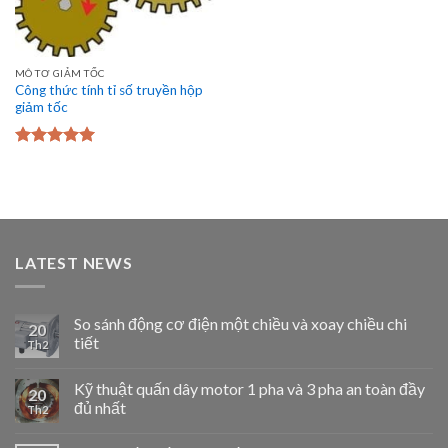
MÔ TƠ GIẢM TỐC
Công thức tính tỉ số truyền hộp
giảm tốc
Được xếp
hạng
5.00
5
sao
LATEST NEWS
So sánh động cơ điện một chiều và xoay chiều chi
20
tiết
Th2
Kỹ thuật quấn dây motor 1 pha và 3 pha an toàn đầy
20
đủ nhất
Th2