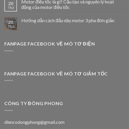
Motor điều tốc là gì? Cấu tạo và nguyên lý hoạt
20
động của motor điều tốc
Th2
Hướng dẫn cách đấu dây motor 3 pha đơn giản
20
Th2
FANPAGE FACEBOOK VỀ MÔ TƠ ĐIỆN
FANPAGE FACEBOOK VỀ MÔ TƠ GIẢM TỐC
CÔNG TY ĐÔNG PHONG
diencodongphong@gmail.com