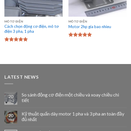
MÔ TƠ ĐIỆN
MÔ TƠ ĐIỆN
Cách chọn động cơ điện, mô tơ
Motor 2hp gia bao nhieu
điện 3 pha, 1 pha
Được xếp
hạng
5.00
5
Được xếp
sao
hạng
5.00
5
sao
LATEST NEWS
So sánh động cơ điện một chiều và xoay chiều chi
20
tiết
Th2
Kỹ thuật quấn dây motor 1 pha và 3 pha an toàn đầy
20
đủ nhất
Th2