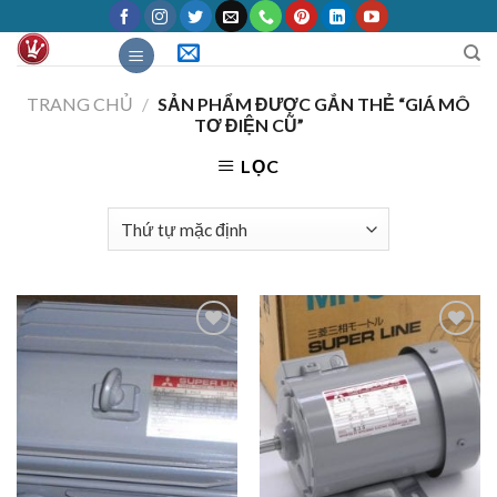
Skip
to
content
TRANG CHỦ
/
SẢN PHẨM ĐƯỢC GẮN THẺ “GIÁ MÔ
TƠ ĐIỆN CŨ”
LỌC
Add to
Add to
Wishlist
Wishlist