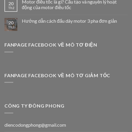
Motor điều tốc là gì? Cấu tạo và nguyên lý hoạt
20
động của motor điều tốc
Th2
Hướng dẫn cách đấu dây motor 3 pha đơn giản
20
Th2
FANPAGE FACEBOOK VỀ MÔ TƠ ĐIỆN
FANPAGE FACEBOOK VỀ MÔ TƠ GIẢM TỐC
CÔNG TY ĐÔNG PHONG
diencodongphong@gmail.com