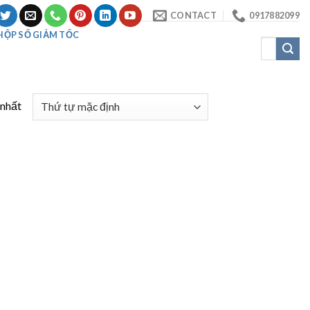
CONTACT
0917882099
HỘP SỐ GIẢM TỐC
Tìm
kiếm:
 nhất