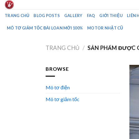
Skip
to
TRANG CHỦ
BLOG POSTS
GALLERY
FAQ
GIỚI THIỆU
LIÊN 
content
MÔ TƠ GIẢM TỐC ĐÀI LOAN MỚI 100%
MOTOR NHẬT CŨ
TRANG CHỦ
/
SẢN PHẨM ĐƯỢC 
BROWSE
Mô tơ điện
Mô tơ giảm tốc