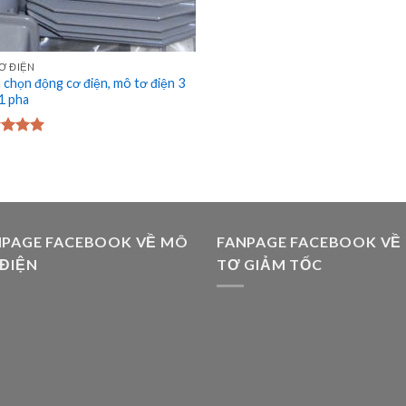
Ơ ĐIỆN
 chọn động cơ điện, mô tơ điện 3
 1 pha
c xếp
g
5.00
5
NPAGE FACEBOOK VỀ MÔ
FANPAGE FACEBOOK VỀ
 ĐIỆN
TƠ GIẢM TỐC