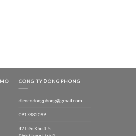
 MÔ
CÔNG TY ĐÔNG PHONG
diencodongphong@gmail.com
0917882099
42 Liên Khu 4-5
Bình Hưng Hoà B