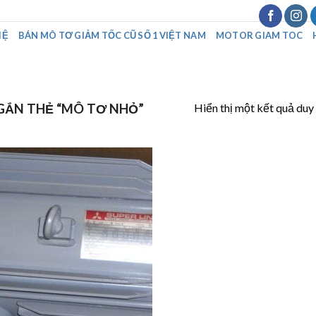
HỆ
BÁN MÔ TƠ GIẢM TỐC CŨ SỐ 1 VIỆT NAM
MOTOR GIAM TOC
Hiển thị một kết quả duy
GẮN THẺ “MÔ TƠ NHỎ”
Add to
Wishlist