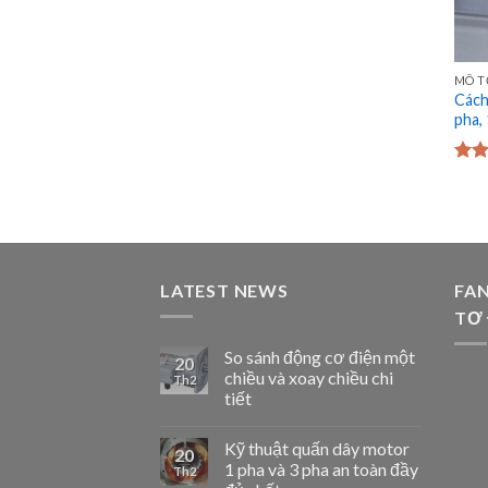
MÔ T
Cách
pha,
Đượ
hạn
sao
LATEST NEWS
FA
TƠ
So sánh động cơ điện một
20
chiều và xoay chiều chi
Th2
tiết
Kỹ thuật quấn dây motor
20
1 pha và 3 pha an toàn đầy
Th2