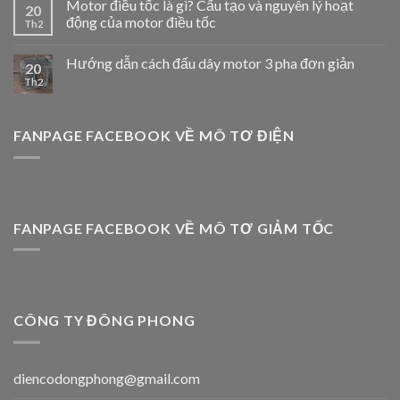
Motor điều tốc là gì? Cấu tạo và nguyên lý hoạt
20
động của motor điều tốc
Th2
Hướng dẫn cách đấu dây motor 3 pha đơn giản
20
Th2
FANPAGE FACEBOOK VỀ MÔ TƠ ĐIỆN
FANPAGE FACEBOOK VỀ MÔ TƠ GIẢM TỐC
CÔNG TY ĐÔNG PHONG
diencodongphong@gmail.com