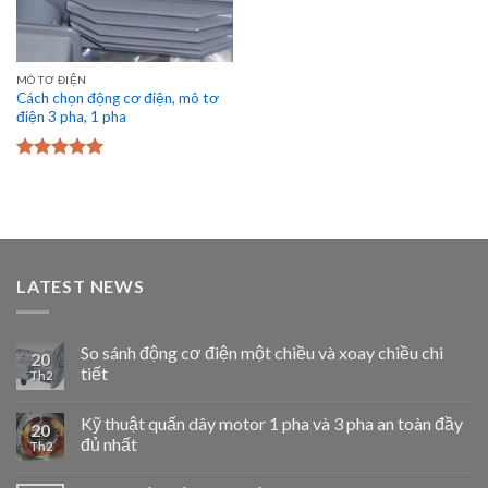
MÔ TƠ ĐIỆN
Cách chọn động cơ điện, mô tơ
điện 3 pha, 1 pha
Được xếp
hạng
5.00
5
sao
LATEST NEWS
So sánh động cơ điện một chiều và xoay chiều chi
20
tiết
Th2
Kỹ thuật quấn dây motor 1 pha và 3 pha an toàn đầy
20
đủ nhất
Th2