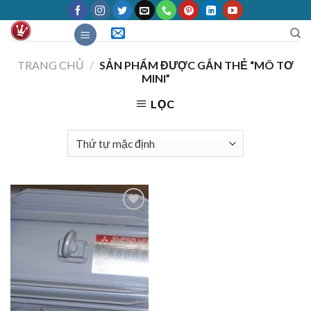
Skip
to
content
TRANG CHỦ
/
SẢN PHẨM ĐƯỢC GẮN THẺ “MÔ TƠ
MINI”
LỌC
Add to
Wishlist