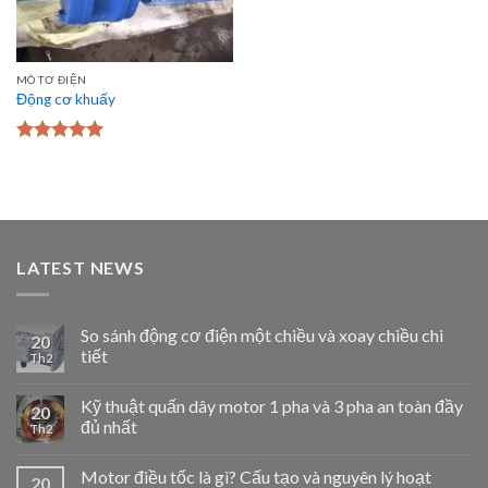
MÔ TƠ ĐIỆN
Động cơ khuấy
Được xếp
hạng
5.00
5
sao
LATEST NEWS
So sánh động cơ điện một chiều và xoay chiều chi
20
tiết
Th2
Kỹ thuật quấn dây motor 1 pha và 3 pha an toàn đầy
20
đủ nhất
Th2
Motor điều tốc là gì? Cấu tạo và nguyên lý hoạt
20