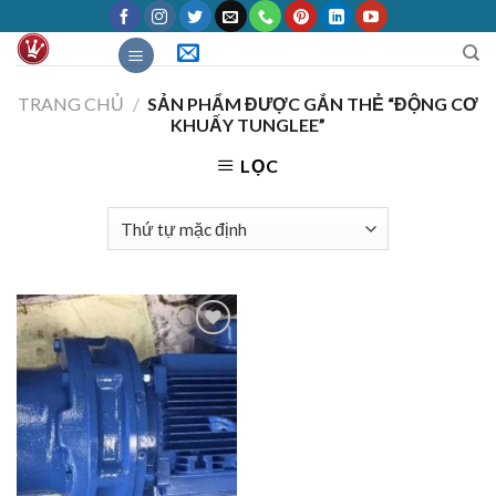
Skip
to
content
TRANG CHỦ
/
SẢN PHẨM ĐƯỢC GẮN THẺ “ĐỘNG CƠ
KHUẤY TUNGLEE”
LỌC
Add to
Wishlist