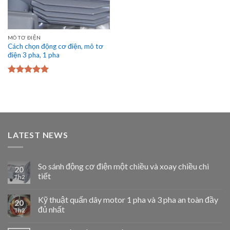
MÔ TƠ ĐIỆN
Cách chọn động cơ điện, mô tơ
điện 3 pha, 1 pha
Được xếp
hạng
5.00
5
sao
LATEST NEWS
So sánh động cơ điện một chiều và xoay chiều chi
20
tiết
Th2
Kỹ thuật quấn dây motor 1 pha và 3 pha an toàn đầy
20
đủ nhất
Th2