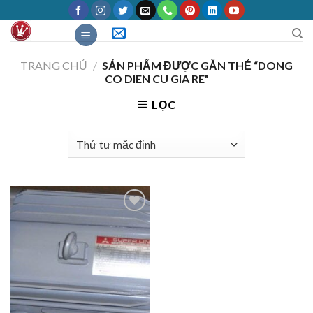
Skip
to
content
TRANG CHỦ
/
SẢN PHẨM ĐƯỢC GẮN THẺ “DONG
CO DIEN CU GIA RE”
LỌC
Add to
Wishlist