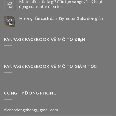
Motor điều tốc là gì? Cấu tạo và nguyên lý hoạt
20
động của motor điều tốc
Th2
Hướng dẫn cách đấu dây motor 3 pha đơn giản
20
Th2
FANPAGE FACEBOOK VỀ MÔ TƠ ĐIỆN
FANPAGE FACEBOOK VỀ MÔ TƠ GIẢM TỐC
CÔNG TY ĐÔNG PHONG
diencodongphong@gmail.com