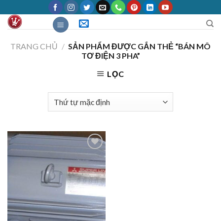
Skip
to
content
TRANG CHỦ
/
SẢN PHẨM ĐƯỢC GẮN THẺ “BÁN MÔ
TƠ ĐIỆN 3 PHA”
LỌC
Add to
Wishlist