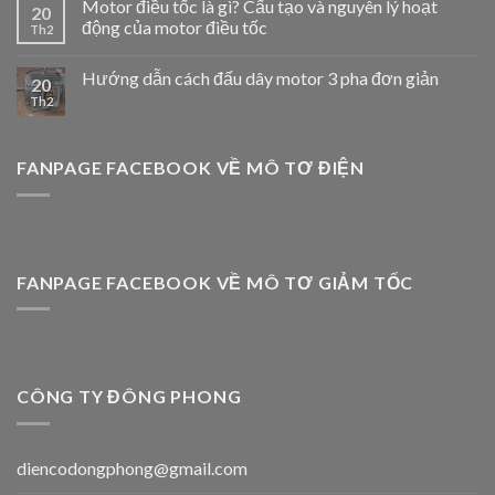
Motor điều tốc là gì? Cấu tạo và nguyên lý hoạt
20
động của motor điều tốc
Th2
Hướng dẫn cách đấu dây motor 3 pha đơn giản
20
Th2
FANPAGE FACEBOOK VỀ MÔ TƠ ĐIỆN
FANPAGE FACEBOOK VỀ MÔ TƠ GIẢM TỐC
CÔNG TY ĐÔNG PHONG
diencodongphong@gmail.com