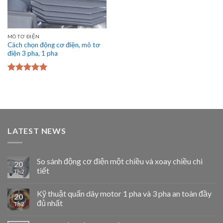
MÔ TƠ ĐIỆN
Cách chọn động cơ điện, mô tơ
điện 3 pha, 1 pha
Được xếp
hạng
5.00
5
sao
LATEST NEWS
So sánh động cơ điện một chiều và xoay chiều chi
20
tiết
Th2
Kỹ thuật quấn dây motor 1 pha và 3 pha an toàn đầy
20
đủ nhất
Th2